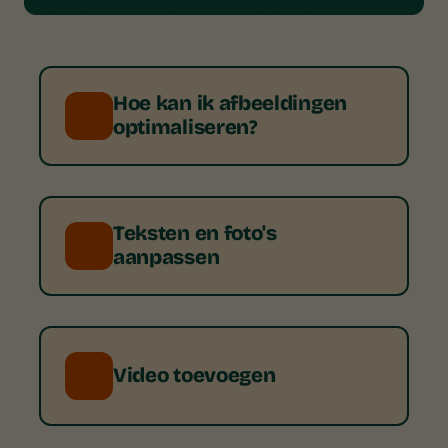
wachtwoord
Inloggen op mijn website
Hoe kan ik afbeeldingen
optimaliseren?
De "Publish" knop werkt niet
Gegevens in de footer
Teksten en foto's
aanpassen
aanpassen
Wat is Open Graph?
Video toevoegen