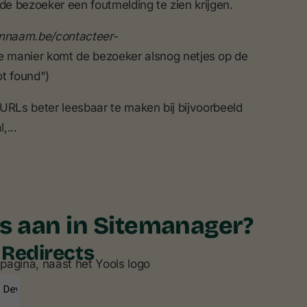
ende bezoeker een foutmelding te zien krijgen.
nnaam.be/contacteer-
e manier komt de bezoeker alsnog netjes op de
ot found")
URLs beter leesbaar te maken bij bijvoorbeeld
,...
s aan in Sitemanager?
> Redirects
pagina, naast het Yools logo