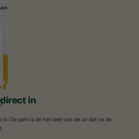
direct in
e"
h in: De path is de het deel van de url dat na de
t.