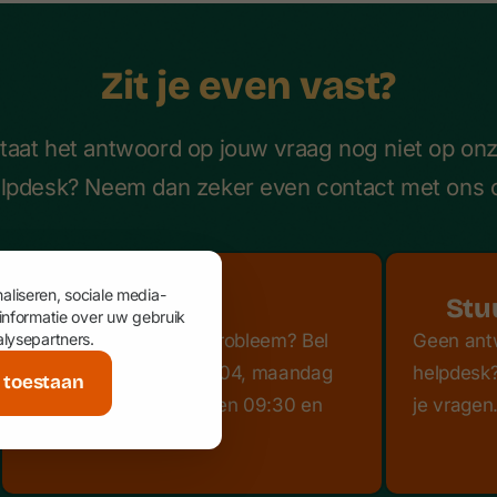
Zit je even vast?
taat het antwoord op jouw vraag nog niet op on
lpdesk? Neem dan zeker even contact met ons 
aliseren, sociale media-
Bel ons op
Stu
 informatie over uw gebruik
alysepartners.
Heb je een dringend probleem? Bel
Geen ant
ons op via 02 840 20 04, maandag
helpdesk?
s toestaan
t.e.m. donderdag tussen 09:30 en
je vragen
12:30.