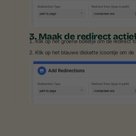
3. Maak de redirect actie
Klik op het groene bolletje om de redirect t
Klik op het blauwe diskette icoontje om de 