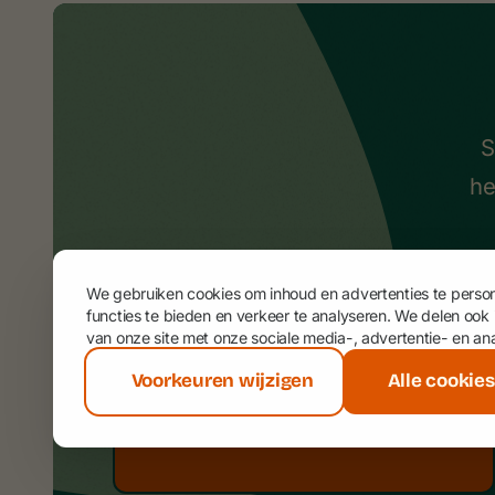
S
he
We gebruiken cookies om inhoud en advertenties te person
Maak een afspraak
functies te bieden en verkeer te analyseren. We delen ook
van onze site met onze sociale media-, advertentie- en an
Selecteer een datum een uur naar
keuze om een online afspraak met
Voorkeuren wijzigen
Alle cookie
Yools support in te plannen.