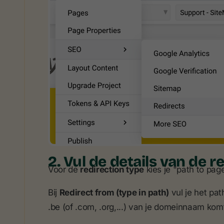
2. Vul de details van de re
Voor de
redirection type
kies je "path to pag
Bij
Redirect from (type in path)
vul je het pat
.be (of .com, .org,...) van je domeinnaam kom