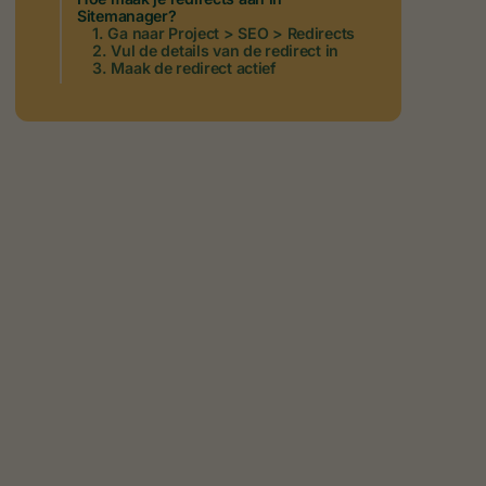
Sitemanager?
1. Ga naar Project > SEO > Redirects
2. Vul de details van de redirect in
3. Maak de redirect actief