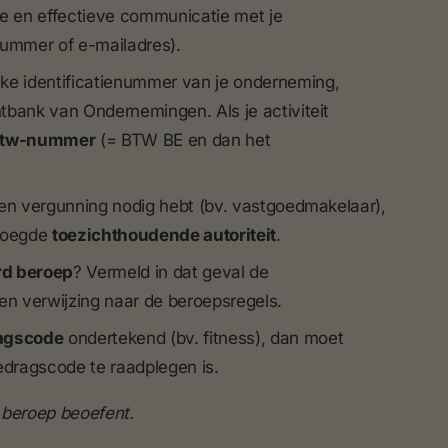
e en effectieve communicatie met je
nummer of e-mailadres).
ieke identificatienummer van je onderneming,
ntbank van Ondernemingen. Als je activiteit
tw-nummer
(= BTW BE en dan het
t een vergunning nodig hebt (bv. vastgoedmakelaar),
voegde
toezichthoudende autoriteit
.
rd beroep
? Vermeld in dat geval de
en verwijzing naar de beroepsregels.
agscode
ondertekend (bv. fitness), dan moet
edragscode te raadplegen is.
j beroep beoefent.