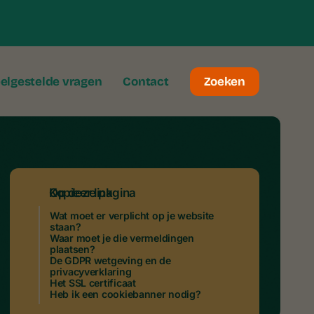
elgestelde vragen
Contact
Zoeken
Kopieer link
Op deze pagina
Wat moet er verplicht op je website
staan?
Waar moet je die vermeldingen
plaatsen?
De GDPR wetgeving en de
privacyverklaring
Het SSL certificaat
Heb ik een cookiebanner nodig?