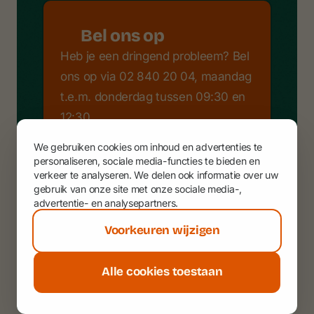
Bel ons op
Heb je een dringend probleem? Bel
ons op via 02 840 20 04, maandag
t.e.m. donderdag tussen 09:30 en
12:30.
We gebruiken cookies om inhoud en advertenties te
personaliseren, sociale media-functies te bieden en
verkeer te analyseren. We delen ook informatie over uw
Stuur een bericht
gebruik van onze site met onze sociale media-,
advertentie- en analysepartners.
Geen antwoord gevonden op onze
Voorkeuren wijzigen
helpdesk? Stuur ons een mailtje
met je vragen.
Alle cookies toestaan