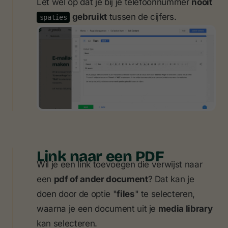
Let wel op dat je bij je telefoonnummer
nooit
gebruikt
tussen de cijfers.
spaties
Link naar een PDF
Wil je een link toevoegen die verwijst naar
een
pdf of ander document
? Dat kan je
doen door de optie "
files
" te selecteren,
waarna je een document uit je
media library
kan selecteren.