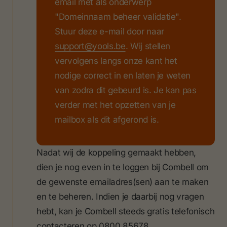
email met als onderwerp
"Domeinnaam beheer validatie".
Stuur deze e-mail door naar
support@yools.be
. Wij stellen
vervolgens langs onze kant het
nodige correct in en laten je weten
van zodra dit gebeurd is. Je kan pas
verder met het opzetten van je
mailbox als dit afgerond is.
Nadat wij de koppeling gemaakt hebben,
dien je nog even in te loggen bij Combell om
de gewenste emailadres(sen) aan te maken
en te beheren. Indien je daarbij nog vragen
hebt, kan je Combell steeds gratis telefonisch
contacteren op 0800 85678.