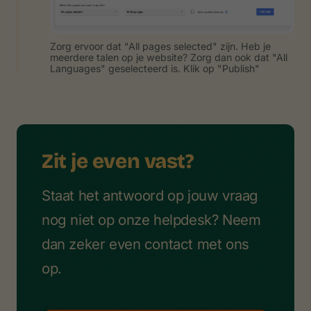
Zorg ervoor dat "All pages selected" zijn. Heb je
meerdere talen op je website? Zorg dan ook dat "All
Languages" geselecteerd is. Klik op "Publish"
Zit je even vast?
Staat het antwoord op jouw vraag
nog niet op onze helpdesk? Neem
dan zeker even contact met ons
op.