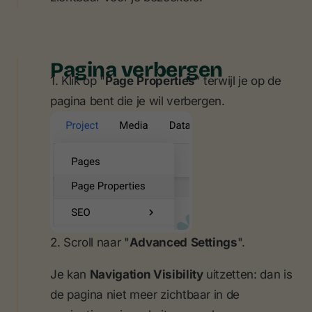
Pagina verbergen
1. Klik op "
Page
Properties
" terwijl je op de
pagina bent die je wil verbergen.
2. Scroll naar "
Advanced
Settings
".
Je kan
Navigation Visibility
uitzetten: dan is
de pagina niet meer zichtbaar in de