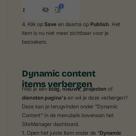
4. Klik op
Save
en daarna op
Publish
. Het
item is nu niet meer zichtbaar voor je
bezoekers.
Dynamic content
items verbergen
Heb je een
blog
,
nieuws
,
projecten
of
diensten pagina's
en wil je deze verbergen?
Deze kan je terugvinden onder "Dynamic
Content" in de menubalk bovenaan het
SiteManager dashboard.
1. Open het juiste item onder de "
Dynamic