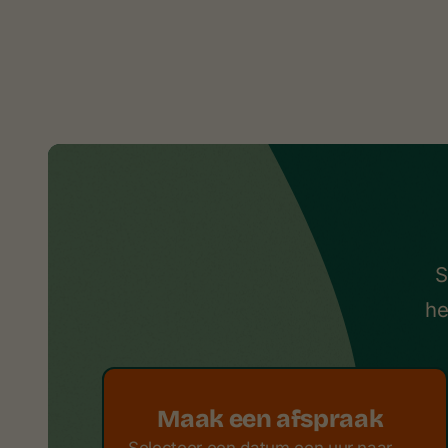
S
he
Maak een afspraak