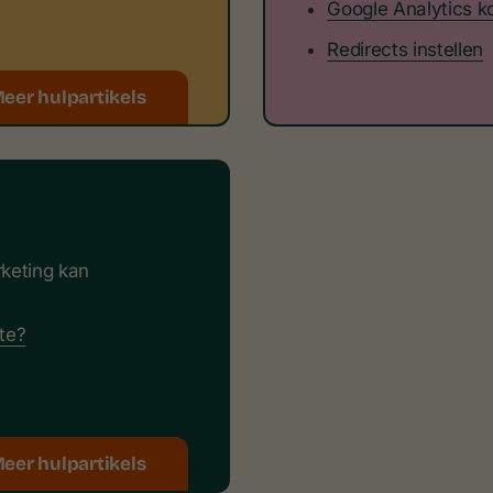
Google Analytics k
Redirects instellen
eer hulpartikels
rketing kan
ite?
eer hulpartikels