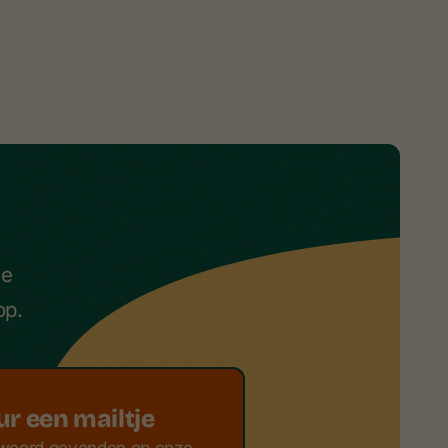
ze
op.
ur een mailtje