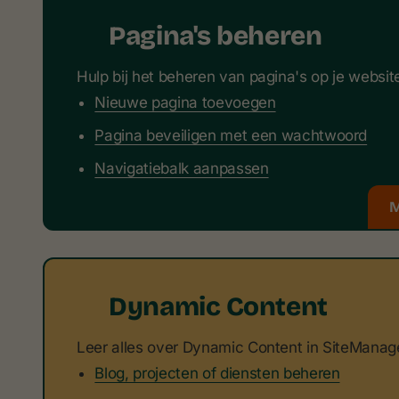
Pagina's beheren
Hulp bij het beheren van pagina's op je websit
Nieuwe pagina toevoegen
Pagina beveiligen met een wachtwoord
Navigatiebalk aanpassen
M
Dynamic Content
Leer alles over Dynamic Content in SiteManage
Blog, projecten of diensten beheren