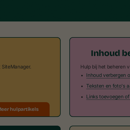
op mijn website
sh" knop werkt niet
Inhoud b
in de footer aanpassen
t SiteManager.
Hulp bij het beheren 
Inhoud verbergen o
pen Graph?
Teksten en foto's 
Links toevoegen o
eer hulpartikels