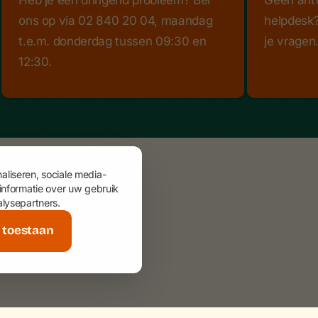
Heb je een dringend probleem? Bel
Geen ant
ons op via 02 840 20 04, maandag
helpdesk?
t.e.m. donderdag tussen 09:30 en
je vragen
12:30.
aliseren, sociale media-
 informatie over uw gebruik
alysepartners.
s toestaan