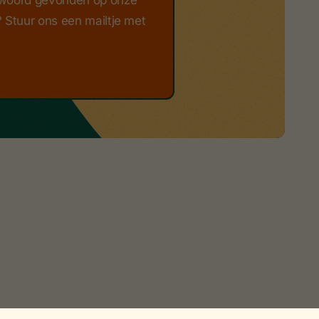
woord gevonden op onze
 Stuur ons een mailtje met
.